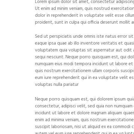
Lorem ipsum dolor sit amet, consectetur adipiscing
Ut enim ad minim veniam, quis nostrud exercitation
dolor in reprehenderit in voluptate velit esse cill
proident, sunt in culpa qui officia deserunt mollit 
Sed ut perspiciatis unde omnis iste natus error 
eaque ipsa quae ab illo inventore veritatis et qua
voluptatem quia voluptas sit aspernatur aut odit 
sequi nesciunt. Neque porro quisquam est, qui dolo
numquam eius modi tempora incidunt ut labore et
quis nostrum exercitationem ullam corporis suscipi
eum iure reprehenderit qui in ea voluptate velit e
voluptas nulla pariatur
Neque porro quisquam est, qui dolorem ipsum quia
consectetur, adipisci velit, sed quia non numquam
incidunt ut labore et dolore magnam aliquam quae
enim ad minima veniam, quis nostrum exercitatione
suscipit laboriosam, nisi ut aliquid ex ea commodi
autem vel eum iure reprehenderit qui in ea vg lupt