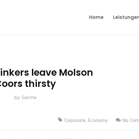
Home
Leistunge
rinkers leave Molson
oors thirsty
by:
Sascha
Corporate
,
Economy
No Com