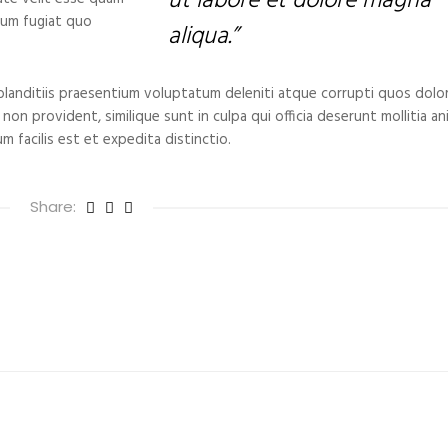
ut labore et dolore magna
 eum fugiat quo
aliqua.”
landitiis praesentium voluptatum deleniti atque corrupti quos dolo
on provident, similique sunt in culpa qui officia deserunt mollitia ani
 facilis est et expedita distinctio.
Share: