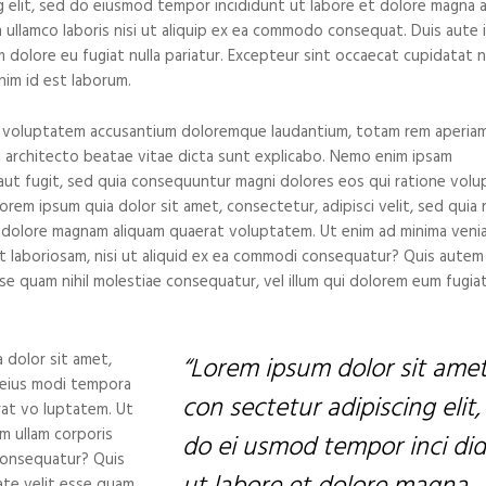
 elit, sed do eiusmod tempor incididunt ut labore et dolore magna a
 ullamco laboris nisi ut aliquip ex ea commodo consequat. Duis aute i
um dolore eu fugiat nulla pariatur. Excepteur sint occaecat cupidatat 
anim id est laborum.
sit voluptatem accusantium doloremque laudantium, totam rem aperiam
si architecto beatae vitae dicta sunt explicabo. Nemo enim ipsam
aut fugit, sed quia consequuntur magni dolores eos qui ratione vol
rem ipsum quia dolor sit amet, consectetur, adipisci velit, sed quia
 dolore magnam aliquam quaerat voluptatem. Ut enim ad minima veni
t laboriosam, nisi ut aliquid ex ea commodi consequatur? Quis autem
sse quam nihil molestiae consequatur, vel illum qui dolorem eum fugia
 dolor sit amet,
“Lorem ipsum dolor sit amet
 eius modi tempora
con sectetur adipiscing elit,
rat vo luptatem. Ut
m ullam corporis
do ei usmod tempor inci di
 consequatur? Quis
ate velit esse quam