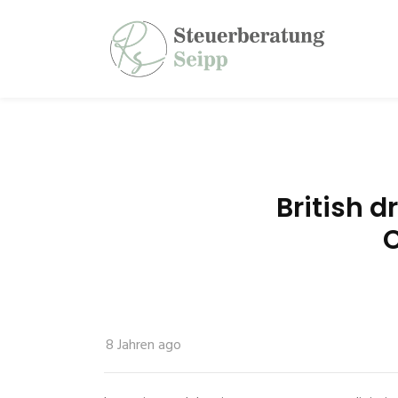
British d
C
8 Jahren ago