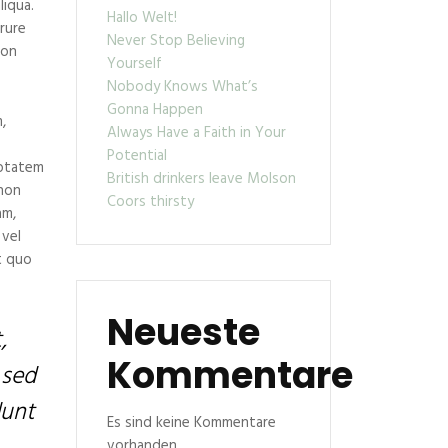
liqua.
Hallo Welt!
rure
Never Stop Believing
non
Yourself
Nobody Knows What’s
Gonna Happen
,
Always Have a Faith in Your
Potential
uptatem
British drinkers leave Molson
 non
Coors thirsty
am,
 vel
t quo
Neueste
,
Kommentare
 sed
dunt
Es sind keine Kommentare
vorhanden.